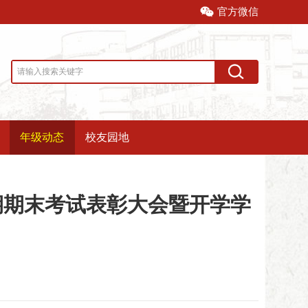
官方微信
年级动态
校友园地
学期期末考试表彰大会暨开学学