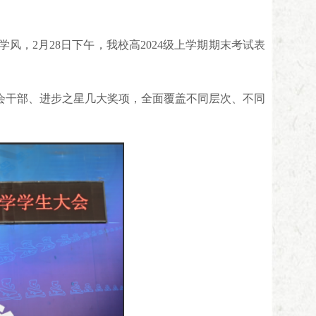
，2月28日下午，我校高2024级上学期期末考试表
会干部、进步之星几大奖项，全面覆盖不同层次、不同