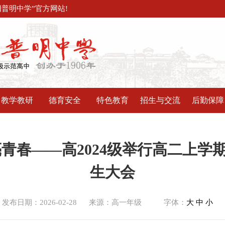
普明中学”官方网站!
教学教研
德育安全
特色教育
招生与交流
后勤保障
青春——高2024级举行高二上
生大会
发布日期：2026-02-28
来源：高一年级
字体：
大
中
小