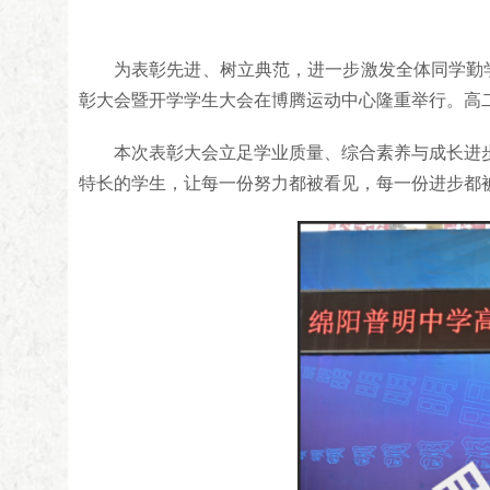
为表彰先进、树立典范，进一步激发全体同学勤学
彰大会暨开学学生大会在博腾运动中心隆重举行。高
本次表彰大会立足学业质量、综合素养与成长进
特长的学生，让每一份努力都被看见，每一份进步都